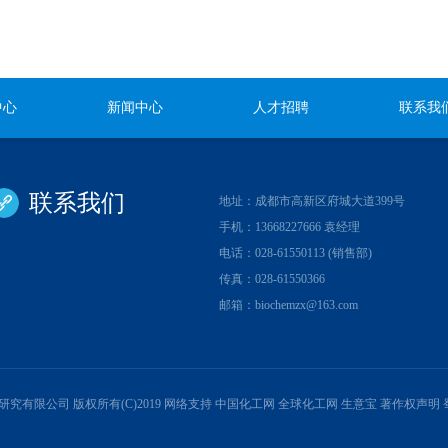
中心
新闻中心
人才招聘
联系我
联系我们
地址：成都市高新区府城大道399号
手机：13668227666 袁经理
电话：028-61550113 (销售部)
传真：028-61550366
邮箱：
biochemzx@163.com
研究有限公司
版权所有(C)2019 网络支持
中国化工网
全球化工网
生意宝
著作权声明