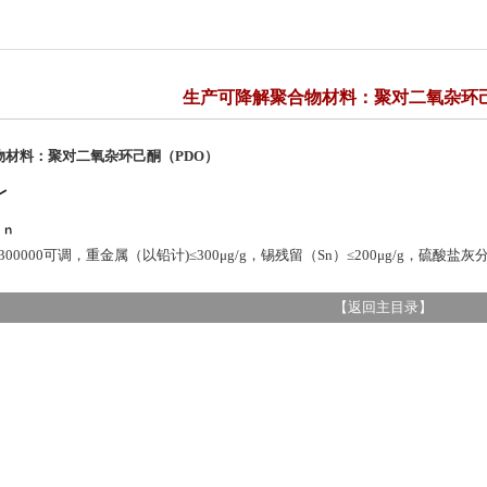
生产可降解聚合物材料：聚对二氧杂环己
物材料：聚对二氧杂环己酮（PDO）
300000可调，重金属（以铅计)≤300μg/g，锡残留（Sn）≤200μg/g，硫酸盐灰分≤0
【
返回主目录
】